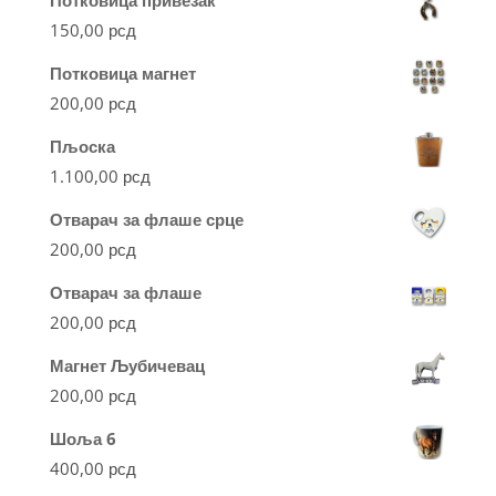
150,00
рсд
Потковица магнет
200,00
рсд
Пљоска
1.100,00
рсд
Отварач за флаше срце
200,00
рсд
Отварач за флаше
200,00
рсд
Магнет Љубичевац
200,00
рсд
Шоља 6
400,00
рсд