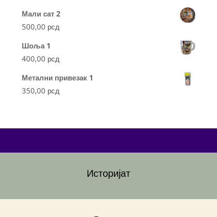
Мали сат 2
500,00
рсд
Шоља 1
400,00
рсд
Метални привезак 1
350,00
рсд
Историјат