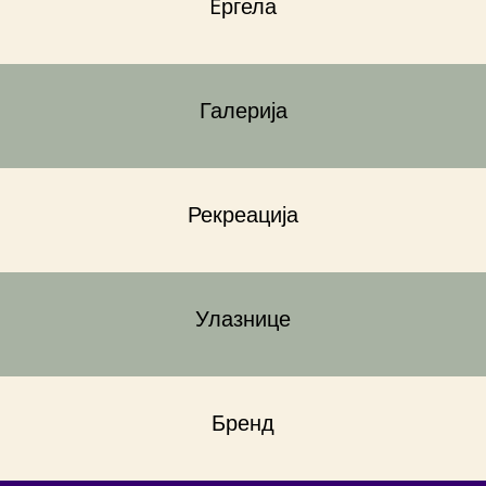
Eргела
Галерија
Рекреација
Улазнице
Бренд