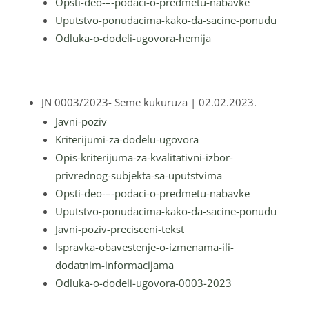
Opsti-deo-–-podaci-o-predmetu-nabavke
Uputstvo-ponudacima-kako-da-sacine-ponudu
Odluka-o-dodeli-ugovora-hemija
JN 0003/2023- Seme kukuruza
| 02.02.2023.
Javni-poziv
Kriterijumi-za-dodelu-ugovora
Opis-kriterijuma-za-kvalitativni-izbor-
privrednog-subjekta-sa-uputstvima
Opsti-deo-–-podaci-o-predmetu-nabavke
Uputstvo-ponudacima-kako-da-sacine-ponudu
Javni-poziv-precisceni-tekst
Ispravka-obavestenje-o-izmenama-ili-
dodatnim-informacijama
Odluka-o-dodeli-ugovora-0003-2023