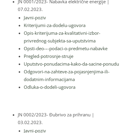
JN 0001/2023- Nabavka električne energije
|
07.02.2023.
Javni-poziv
Kriterijumi-za-dodelu-ugovora
Opis-kriterijuma-za-kvalitativni-izbor-
privrednog-subjekta-sa-uputstvima
Opsti-deo-–-podaci-o-predmetu-nabavke
Pregled-potrosnje-struje
Uputstvo-ponudacima-kako-da-sacine-ponudu
Odgovori-na-zahteve-za-pojasnjenjima-ili-
dodatnim-informacijama
Odluka-o-dodeli-ugovora
JN 0002/2023- Đubrivo za prihranu
|
03.02.2023.
Javni-poziv