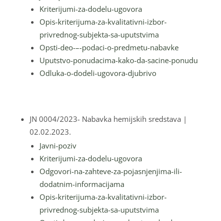
Kriterijumi-za-dodelu-ugovora
Opis-kriterijuma-za-kvalitativni-izbor-
privrednog-subjekta-sa-uputstvima
Opsti-deo-–-podaci-o-predmetu-nabavke
Uputstvo-ponudacima-kako-da-sacine-ponudu
Odluka-o-dodeli-ugovora-djubrivo
JN 0004/2023- Nabavka hemijskih sredstava
|
02.02.2023.
Javni-poziv
Kriterijumi-za-dodelu-ugovora
Odgovori-na-zahteve-za-pojasnjenjima-ili-
dodatnim-informacijama
Opis-kriterijuma-za-kvalitativni-izbor-
privrednog-subjekta-sa-uputstvima