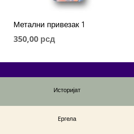
Метални привезак 1
350,00
рсд
Историјат
Eргела