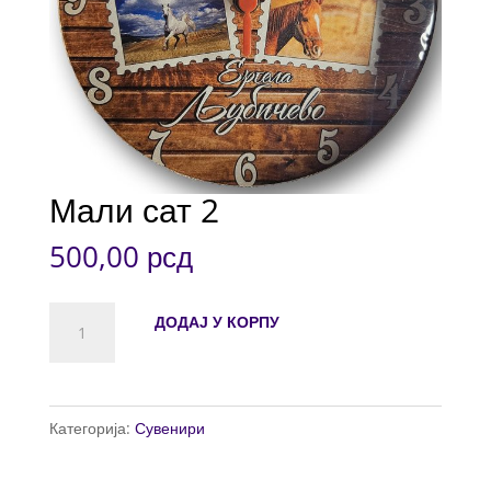
Мали сат 2
500,00
рсд
Мали
ДОДАЈ У КОРПУ
сат
2
количина
Категорија:
Сувенири