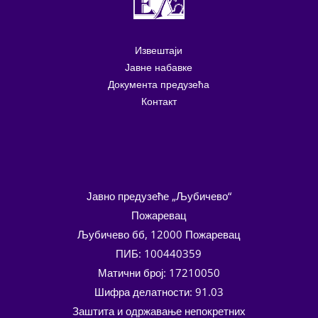
Извештаји
Јавне набавке
Документа предузећа
Контакт
Јавно предузеће „Љубичево“
Пожаревац
Љубичево бб, 12000 Пожаревац
ПИБ: 100440359
Матични број: 17210050
Шифра делатности: 91.03
Заштита и одржавање непокретних