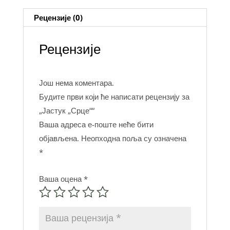
Рецензије (0)
Рецензије
Још нема коментара.
Будите први који ће написати рецензију за
„Јастук „Срце““
Ваша адреса е-поште неће бити
објављена.
Неопходна поља су означена
*
Ваша оцена
*