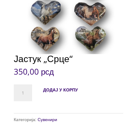
Јастук „Срце“
350,00
рсд
Јастук
ДОДАЈ У КОРПУ
"Срце"
количина
Категорија:
Сувенири