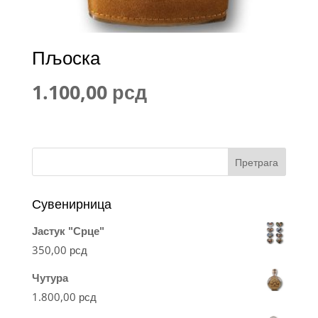
Пљоска
1.100,00
рсд
Претрага
Сувенирница
Јастук "Срце"
350,00
рсд
Чутура
1.800,00
рсд