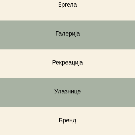
Eргела
Галерија
Рекреација
Улазнице
Бренд