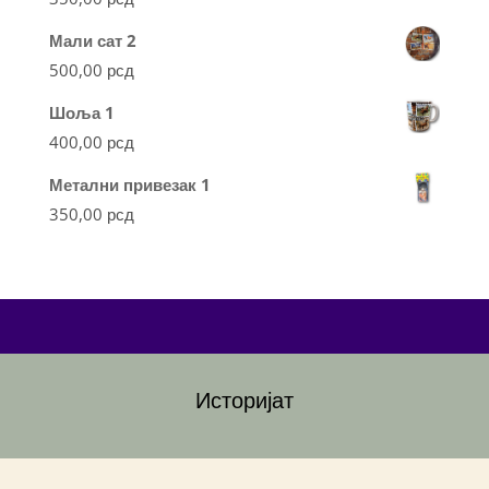
Мали сат 2
500,00
рсд
Шоља 1
400,00
рсд
Метални привезак 1
350,00
рсд
Историјат