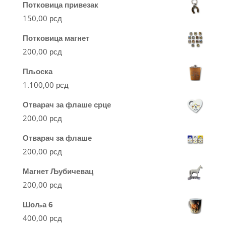
Потковица привезак
150,00
рсд
Потковица магнет
200,00
рсд
Пљоска
1.100,00
рсд
Отварач за флаше срце
200,00
рсд
Отварач за флаше
200,00
рсд
Магнет Љубичевац
200,00
рсд
Шоља 6
400,00
рсд