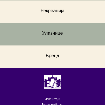
Рекреација
Улазнице
Бренд
Извештаји
Јавне набавке