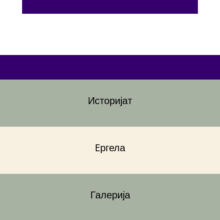
Историјат
Eргела
Галерија