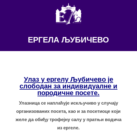
ЕРГЕЛА ЉУБИЧЕВО
Улаз у ергелу Љубичево је
слободан за индивидуалне и
породичне посете.
Улазница се наплаћује искључиво у случају
организованих посета, као и за посетиоце који
желе да обиђу трофејну салу у пратњи водича
из ергеле.