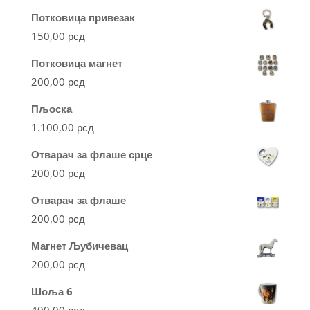
Потковица привезак
150,00
рсд
Потковица магнет
200,00
рсд
Пљоска
1.100,00
рсд
Отварач за флаше срце
200,00
рсд
Отварач за флаше
200,00
рсд
Магнет Љубичевац
200,00
рсд
Шоља 6
400,00
рсд