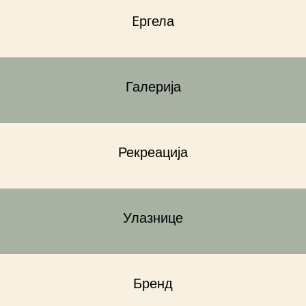
Eргела
Галерија
Рекреација
Улазнице
Бренд