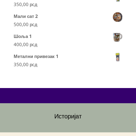
350,00
рсд
Мали сат 2
500,00
рсд
Шоља 1
400,00
рсд
Метални привезак 1
350,00
рсд
Историјат