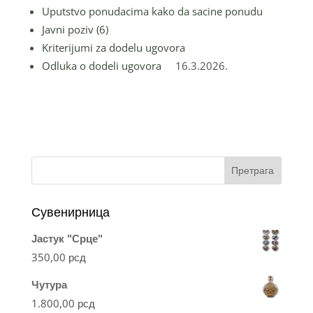
Uputstvo ponudacima kako da sacine ponudu
Javni poziv (6)
Kriterijumi za dodelu ugovora
Odluka o dodeli ugovora
16.3.2026.
Претрага
Сувенирница
Јастук "Срце"
350,00
рсд
Чутура
1.800,00
рсд