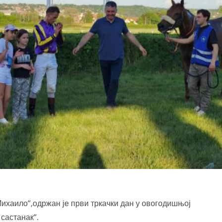
Михаило“,одржан је први тркачки дан у овогодишњој
 састанак“.