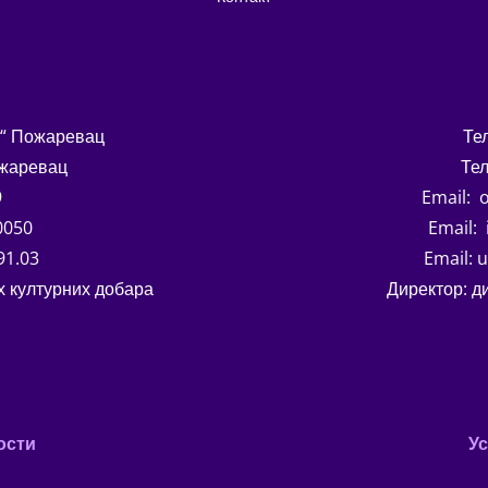
о“ Пожаревац
Те
ожаревац
Тел
9
Email: o
0050
Email: 
91.03
Email: 
 културних добара
Директор: д
ости
У