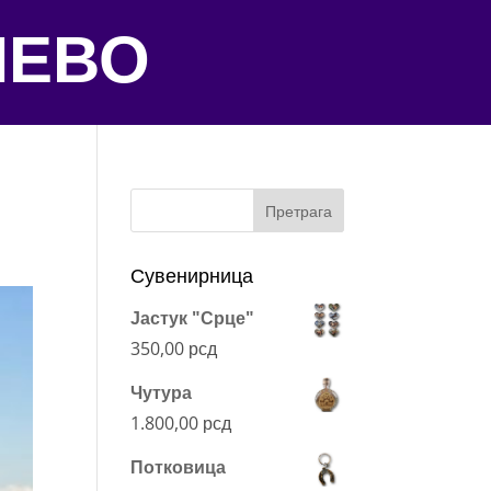
ЧЕВО
Претрага
Сувенирница
Јастук "Срце"
350,00
рсд
Чутура
1.800,00
рсд
Потковица