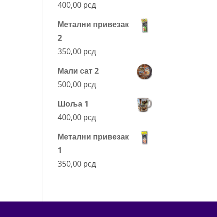
400,00
рсд
Метални привезак
2
350,00
рсд
Мали сат 2
500,00
рсд
Шоља 1
400,00
рсд
Метални привезак
1
350,00
рсд