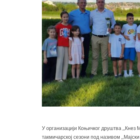
У организацији Коњичког друштва ,,Кнез 
такмичарској сезони под називом ,,Мајски