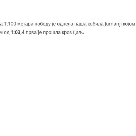
на 1.100 метара,победу је однела наша кобила Jumanji којом 
м од
1:03,4
прва је прошла кроз циљ.