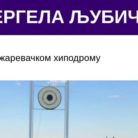
ЕРГЕЛА ЉУБИ
ожаревачком хиподрому