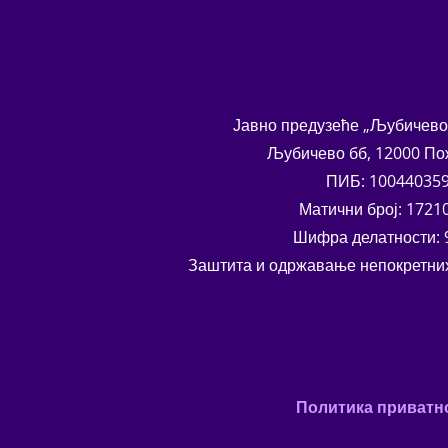
Јавно предузеће „Љубичев
Љубичево бб, 12000 П
ПИБ: 10044035
Матични број: 1721
Шифра делатности: 
Заштита и одржавање непокретних
Политика приватн