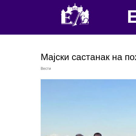
Мајски састанак на п
Вести