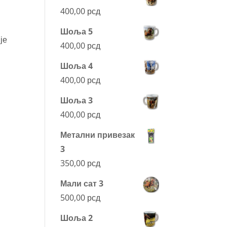
400,00
рсд
Шоља 5
је
400,00
рсд
Шоља 4
400,00
рсд
Шоља 3
400,00
рсд
Метални привезак
3
350,00
рсд
Мали сат 3
500,00
рсд
Шоља 2