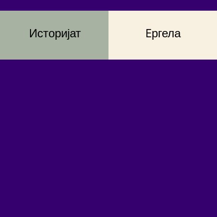
Историјат
Eргела