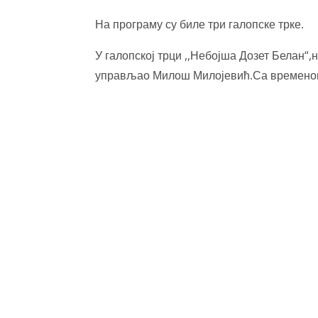
На програму су биле три галопске трке.
У галопској трци ,,Небојша Дозет Белан“,
управљао Милош Милојевић.Са времено