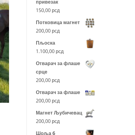
привезак
150,00
рсд
Потковица магнет
200,00
рсд
Пљоска
1.100,00
рсд
Отварач за флаше
срце
200,00
рсд
Отварач за флаше
200,00
рсд
Магнет Љубичевац
200,00
рсд
Шоља 6