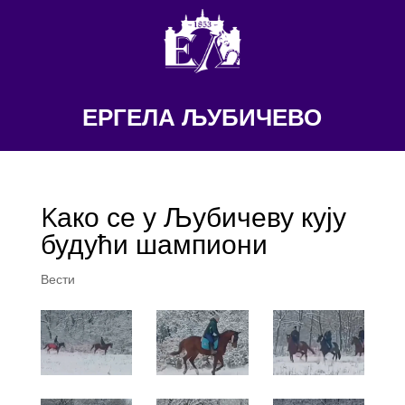
ЕРГЕЛА ЉУБИЧЕВО
Kако се у Љубичеву кују
будући шампиони
Вести