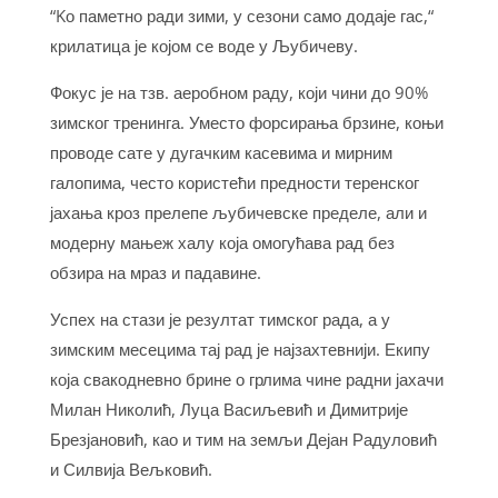
​“Kо паметно ради зими, у сезони само додаје гас,“
крилатица је којом се воде у Љубичеву.
​Фокус је на тзв. аеробном раду, који чини до 90%
зимског тренинга. Уместо форсирања брзине, коњи
проводе сате у дугачким касевима и мирним
галопима, често користећи предности теренског
јахања кроз прелепе љубичевске пределе, али и
модерну мањеж халу која омогућава рад без
обзира на мраз и падавине.
​Успех на стази је резултат тимског рада, а у
зимским месецима тај рад је најзахтевнији. Екипу
која свакодневно брине о грлима чине радни јахачи
Милан Николић, Луца Васиљевић и Димитрије
Брезјановић, као и тим на земљи Дејан Радуловић
и Силвија Вељковић.