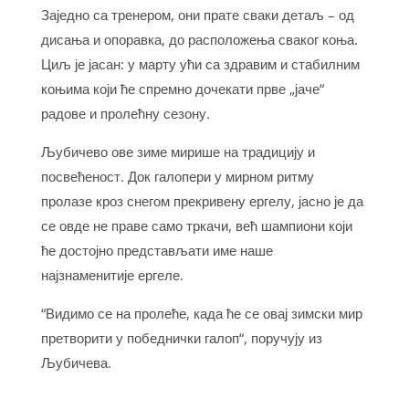
​Заједно са тренером, они прате сваки детаљ – од
дисања и опоравка, до расположења сваког коња.
Циљ је јасан: у марту ући са здравим и стабилним
коњима који ће спремно дочекати прве „јаче“
радове и пролећну сезону.
​Љубичево ове зиме мирише на традицију и
посвећеност. Док галопери у мирном ритму
пролазе кроз снегом прекривену ергелу, јасно је да
се овде не праве само тркачи, већ шампиони који
ће достојно представљати име наше
најзнаменитије ергеле.
​“Видимо се на пролеће, када ће се овај зимски мир
претворити у победнички галоп“, поручују из
Љубичева.