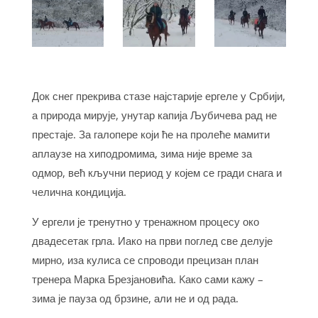
Док снег прекрива стазе најстарије ергеле у Србији,
а природа мирује, унутар капија Љубичева рад не
престаје. За галопере који ће на пролеће мамити
аплаузе на хиподромима, зима није време за
одмор, већ кључни период у којем се гради снага и
челична кондиција.
​У ергели је тренутно у тренажном процесу око
двадесетак грла. Иако на први поглед све делује
мирно, иза кулиса се спроводи прецизан план
тренера Марка Брезјановића. Kако сами кажу –
зима је пауза од брзине, али не и од рада.