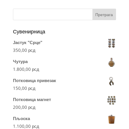
Претрага
Сувенирница
Јастук "Срце"
350,00
рсд
Чутура
1.800,00
рсд
Потковица привезак
150,00
рсд
Потковица магнет
200,00
рсд
Пљоска
1.100,00
рсд