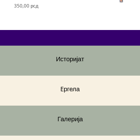
350,00
рсд
Историјат
Eргела
Галерија